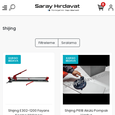
0
Shijing
Filtreleme
Sıralama
KARGO
KARGO
BEDAVA
BEDAVA
Shijing E302-1200 Fayans
Shijing P618 Akülü Pompalı