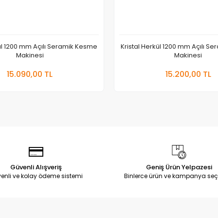
kül 1200 mm Açılı Seramik Kesme
Kristal Herkül 1200 mm Açılı S
Makinesi
Makinesi
Sepete Ekle
Stokta Yok
15.090,00 TL
15.200,00 TL
Güvenli Alışveriş
Geniş Ürün Yelpazesi
enli ve kolay ödeme sistemi
Binlerce ürün ve kampanya seç