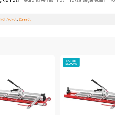
çıklaması
Garanti ve Teslimat
Taksit Seçenekleri
Yo
kül
,
Yakut
,
Zümrüt
KARGO
BEDAVA