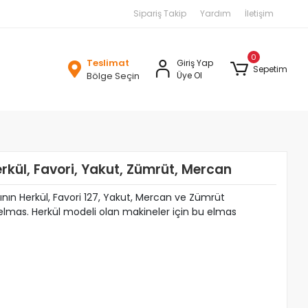
Sipariş Takip
Yardım
İletişim
0
Teslimat
Giriş Yap
Sepetim
Bölge Seçin
Üye Ol
rkül, Favori, Yakut, Zümrüt, Mercan
nın Herkül, Favori 127, Yakut, Mercan ve Zümrüt
elmas. Herkül modeli olan makineler için bu elmas