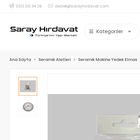
0312 312 34 29
destek@sarayhirdavat.com
Kategoriler
Ana Sayfa
Seramik Aletleri
Seramik Makine Yedek Elmas