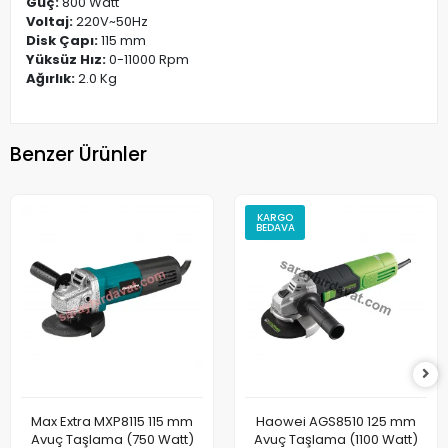
Güç:
800 Watt
Voltaj:
220V~50Hz
Disk Çapı:
115 mm
Yüksüz Hız:
0-11000 Rpm
Ağırlık:
2.0 Kg
Benzer Ürünler
KARGO
BEDAVA
Max Extra MXP8115 115 mm
Haowei AGS8510 125 mm
Avuç Taşlama (750 Watt)
Avuç Taşlama (1100 Watt)