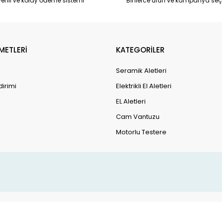
enli ve kolay ödeme sistemi
Binlerce ürün ve kampanya seç
METLERİ
KATEGORİLER
Seramik Aletleri
dirimi
Elektrikli El Aletleri
EL Aletleri
Cam Vantuzu
Motorlu Testere