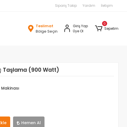
Sipariş Takip
Yardım
İletişim
0
Teslimat
Giriş Yap
Sepetim
Bölge Seçin
Üye Ol
ç Taşlama (900 Watt)
 Makinası
Ekle
Hemen Al