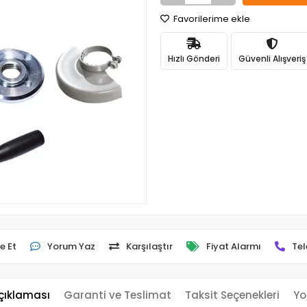
Favorilerime ekle
Hızlı Gönderi
Güvenli Alışveriş
e Et
Yorum Yaz
Karşılaştır
Fiyat Alarmı
Tel
çıklaması
Garanti ve Teslimat
Taksit Seçenekleri
Yo