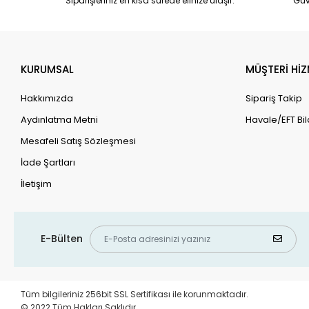
Siparişleriniz en kısa sürede elinize ulaşır.
Güv
KURUMSAL
MÜŞTERİ HİZ
Hakkımızda
Sipariş Takip
Aydınlatma Metni
Havale/EFT Bil
Mesafeli Satış Sözleşmesi
İade Şartları
İletişim
E-Bülten
Tüm bilgileriniz 256bit SSL Sertifikası ile korunmaktadır.
© 2022 Tüm Hakları Saklıdır