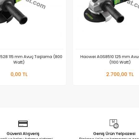
528 115 mm Avuç Taşlama (800
Haowei AGS8510 125 mm Avu
Watt)
(1100 Watt)
Stokta Yok
Stokta Yok
0,00 TL
2.700,00 TL
Güvenli Alışveriş
Geniş Ürün Yelpazesi