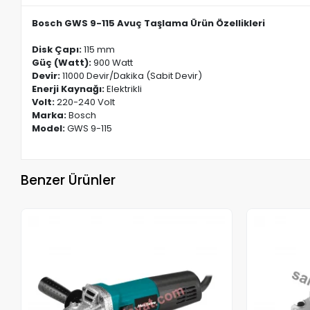
Bosch GWS 9-115 Avuç Taşlama Ürün Özellikleri
Disk Çapı:
115 mm
Güç (Watt):
900 Watt
Devir:
11000 Devir/Dakika (Sabit Devir)
Enerji Kaynağı:
Elektrikli
Volt:
220-240 Volt
Marka:
Bosch
Model:
GWS 9-115
Benzer Ürünler