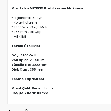
Max Extra MX3535 Profil Kesme Makinesi
* Ergonomik Dizayn
* Kolay Kullanım
* 2300 Watt Güçlü Motor
* 355 mm Disk Çapı
* Mil Kilidi
Teknik Özellikler
Güç:
2300 Watt
Voltaj:
220V ~ 50 Hz
Yüksüz Hız:
3900 rpm
Disk Çapı:
355 mm
Kesme Kapasitesi
Masif Çelik Boru:
58 mm
Boş Çeik Boru:
110 mm