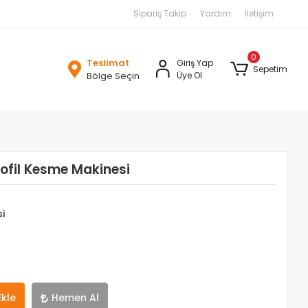
Sipariş Takip
Yardım
İletişim
0
Teslimat
Giriş Yap
Sepetim
Bölge Seçin
Üye Ol
ofil Kesme Makinesi
i
Ekle
Hemen Al