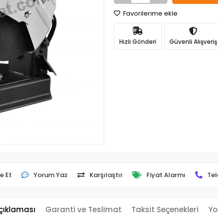
Favorilerime ekle
Hızlı Gönderi
Güvenli Alışveriş
e Et
Yorum Yaz
Karşılaştır
Fiyat Alarmı
Tel
çıklaması
Garanti ve Teslimat
Taksit Seçenekleri
Yo