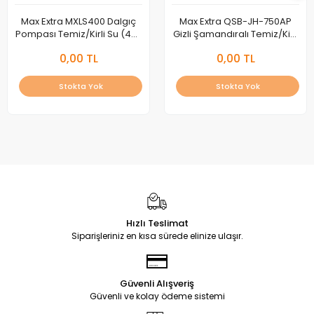
Max Extra MXLS400 Dalgıç
Max Extra QSB-JH-750AP
Pompası Temiz/Kirli Su (400
Gizli Şamandıralı Temiz/Kirli
Watt)
Su Dalgıç Pompası (750
0,00 TL
0,00 TL
Watt)
Stokta Yok
Stokta Yok
Hızlı Teslimat
Siparişleriniz en kısa sürede elinize ulaşır.
Güvenli Alışveriş
Güvenli ve kolay ödeme sistemi