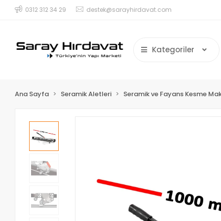
0312 312 34 29
destek@sarayhirdavat.com
Kategoriler
Ana Sayfa
Seramik Aletleri
Seramik ve Fayans Kesme Mak