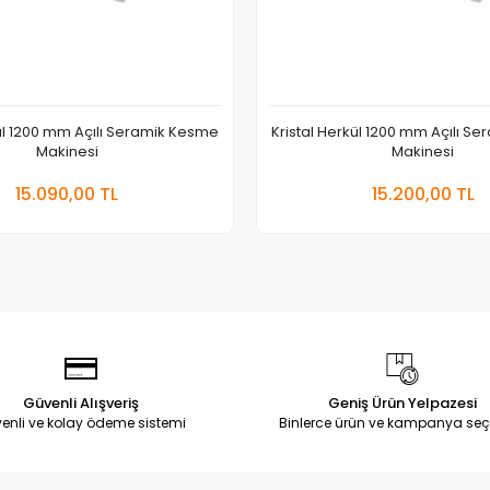
kül 1200 mm Açılı Seramik Kesme
Kristal Herkül 1200 mm Açılı S
Makinesi
Makinesi
Sepete Ekle
Stokta Yok
15.090,00 TL
15.200,00 TL
Güvenli Alışveriş
Geniş Ürün Yelpazesi
enli ve kolay ödeme sistemi
Binlerce ürün ve kampanya seç