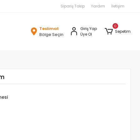
Sipariş Takip
Yardım
İletişim
0
Teslimat
Giriş Yap
Sepetim
Bölge Seçin
Üye Ol
mm
nesi