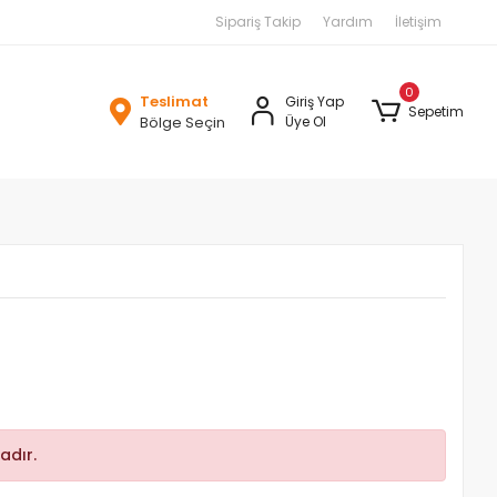
Sipariş Takip
Yardım
İletişim
0
Teslimat
Giriş Yap
Sepetim
Bölge Seçin
Üye Ol
adır.