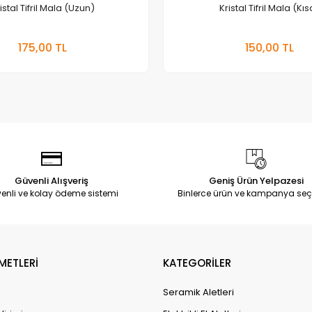
istal Tifril Mala (Uzun)
Kristal Tifril Mala (Kıs
Sepete Ekle
Sepete Ekle
175,00 TL
150,00 TL
Güvenli Alışveriş
Geniş Ürün Yelpazesi
enli ve kolay ödeme sistemi
Binlerce ürün ve kampanya seç
METLERİ
KATEGORİLER
Seramik Aletleri